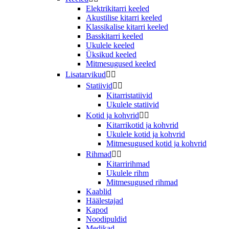
Elektrikitarri keeled
Akustilise kitarri keeled
Klassikalise kitarri keeled
Basskitarri keeled
Ukulele keeled
Üksikud keeled
Mitmesugused keeled
Lisatarvikud


Statiivid


Kitarristatiivid
Ukulele statiivid
Kotid ja kohvrid


Kitarrikotid ja kohvrid
Ukulele kotid ja kohvrid
Mitmesugused kotid ja kohvrid
Rihmad


Kitarririhmad
Ukulele rihm
Mitmesugused rihmad
Kaablid
Häälestajad
Kapod
Noodipuldid
Medikad