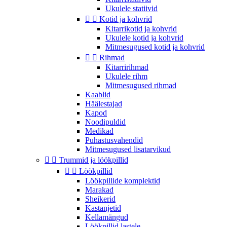
Ukulele statiivid


Kotid ja kohvrid
Kitarrikotid ja kohvrid
Ukulele kotid ja kohvrid
Mitmesugused kotid ja kohvrid


Rihmad
Kitarririhmad
Ukulele rihm
Mitmesugused rihmad
Kaablid
Häälestajad
Kapod
Noodipuldid
Medikad
Puhastusvahendid
Mitmesugused lisatarvikud


Trummid ja löökpillid


Löökpillid
Löökpillide komplektid
Marakad
Sheikerid
Kastanjetid
Kellamängud
Löökpillid lastele