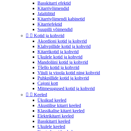
Basskitarri efektid
Kitarrivõimendid
Jalalülitid
Kitarrivõimendi kabinetid
Kitarriefektid
Suupilli võimendid


Kotid ja kohvrid
Akordioni kotid ja kohvrid
Klahvpillide kotid ja kohvrid
Kitarrikotid ja kohvrid
Ukulele kotid ja kohvrid
Mandoliini kotid ja kohvrid
Tšello kotid ja kohvrid
Viiuli ja vioola kotid ning kohvrid
Puhkpillide kotid ja kohvrid
Cajoni kott
Mitmesugused kotid ja kohvrid


Keeled
Üksikud keeled
Akustilise kitarri keeled
Klassikalise kitarri keeled
Elektrikitarri keeled
Basskitarri keeled
Ukulele keeled