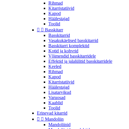
Rihmad
Kitarristatiivid
Kapod
Häälestajad
Toolid


Basskitarr
Basskitarrid
Vasakukäelised basskitarrid
Basskitarri komplektid
Kotid ja kohvrid
Võimendid basskitarridele
Effektid ja jalalülitid basskitarridele
Keeled
Rihmad
Kapod
Kitarristatiivid
Häälestajad
Lisatarvikud
Varuosad
Kaablid
Toolid
Erinevad kitarrid


Mandoliin
Mandoliinid