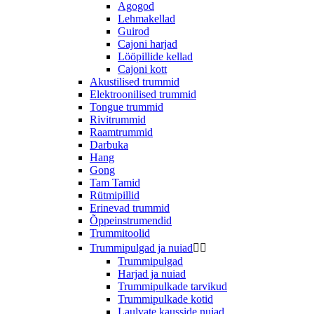
Agogod
Lehmakellad
Guirod
Cajoni harjad
Lööpillide kellad
Cajoni kott
Akustilised trummid
Elektroonilised trummid
Tongue trummid
Rivitrummid
Raamtrummid
Darbuka
Hang
Gong
Tam Tamid
Rütmipillid
Erinevad trummid
Õppeinstrumendid
Trummitoolid
Trummipulgad ja nuiad


Trummipulgad
Harjad ja nuiad
Trummipulkade tarvikud
Trummipulkade kotid
Laulvate kausside nuiad