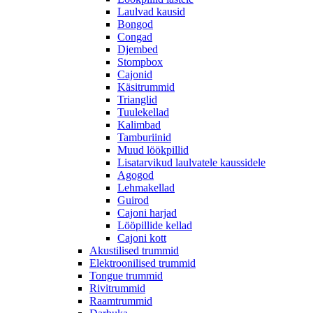
Laulvad kausid
Bongod
Congad
Djembed
Stompbox
Cajonid
Käsitrummid
Trianglid
Tuulekellad
Kalimbad
Tamburiinid
Muud löökpillid
Lisatarvikud laulvatele kaussidele
Agogod
Lehmakellad
Guirod
Cajoni harjad
Lööpillide kellad
Cajoni kott
Akustilised trummid
Elektroonilised trummid
Tongue trummid
Rivitrummid
Raamtrummid