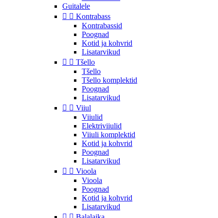
Guitalele


Kontrabass
Kontrabassid
Poognad
Kotid ja kohvrid
Lisatarvikud


Tšello
Tšello
Tšello komplektid
Poognad
Lisatarvikud


Viiul
Viiulid
Elektriviiulid
Viiuli komplektid
Kotid ja kohvrid
Poognad
Lisatarvikud


Vioola
Vioola
Poognad
Kotid ja kohvrid
Lisatarvikud


Balalaika