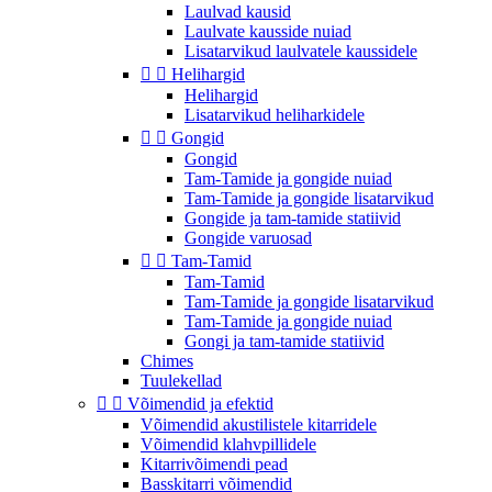
Laulvad kausid
Laulvate kausside nuiad
Lisatarvikud laulvatele kaussidele


Helihargid
Helihargid
Lisatarvikud heliharkidele


Gongid
Gongid
Tam-Tamide ja gongide nuiad
Tam-Tamide ja gongide lisatarvikud
Gongide ja tam-tamide statiivid
Gongide varuosad


Tam-Tamid
Tam-Tamid
Tam-Tamide ja gongide lisatarvikud
Tam-Tamide ja gongide nuiad
Gongi ja tam-tamide statiivid
Chimes
Tuulekellad


Võimendid ja efektid
Võimendid akustilistele kitarridele
Võimendid klahvpillidele
Kitarrivõimendi pead
Basskitarri võimendid