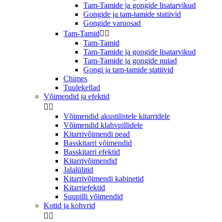
Tam-Tamide ja gongide lisatarvikud
Gongide ja tam-tamide statiivid
Gongide varuosad
Tam-Tamid


Tam-Tamid
Tam-Tamide ja gongide lisatarvikud
Tam-Tamide ja gongide nuiad
Gongi ja tam-tamide statiivid
Chimes
Tuulekellad
Võimendid ja efektid


Võimendid akustilistele kitarridele
Võimendid klahvpillidele
Kitarrivõimendi pead
Basskitarri võimendid
Basskitarri efektid
Kitarrivõimendid
Jalalülitid
Kitarrivõimendi kabinetid
Kitarriefektid
Suupilli võimendid
Kotid ja kohvrid

