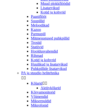
Muud plokkflöödid
Lisatarvikud
Kotid ja kohvrid
Paaniflööt
Suupillid
Meloodikad
Kazoo
Parmupill
Mitmesugused puhkpillid
Trostid
Statiivid
Hooldusvahendid
Rihmad
Kotid ja kohvrid
Huulikud ja lisatarvikud
Puhkpillide lisatarvikud
PA ja stuudio helitehnika


Kõlarid


Aktiivkõlarid
Kõrvamonitorid
Võimendid
Mikserpuldid
Mikrofonid