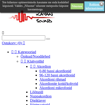
Teie külastuse optimeerimiseks kasutame me enda kodulehel
Rohkem
küpsiseid. Valides „Nõustun“ nõustute meiepoolse küpsiste
Nõustun
informatsiooni
kasutamisega.

Ostukorv:
(0)



Kategooriad
Õpikud/Noodilehed


Klahvpillid


Akordion
0-80 bassi akordionid
96-120 bassi akordionid
Akordioni rihmad
Akordionite kotid/kohvrid
Akordioni mikrofonid
Lõõtspill
Nuppakordion
Digiklaver
Süntesaatorid