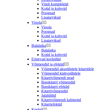
Viiuli komplektid
Kotid ja kohvrid
Poognad
Lisatarvikud
Vioola


Vioola
Poognad
Kotid ja kohvrid
Lisatarvikud
Balalaika


Balalaika
Kotid ja kohvrid
Erinevad keelpillid
Võimendid ja efektid


Võimendid akustilistele kitarridele
Võimendid klahvpillidele
Kitarrivõimendi pead
Basskitarri võimendid
Basskitarri efektid
Kitarrivõimendid
Jalalülitid
Kitarrivõimendi kabinetid
Kitarriefektid
Keeled

