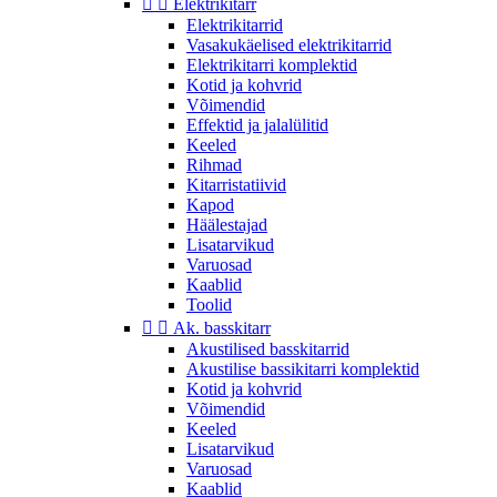


Elektrikitarr
Elektrikitarrid
Vasakukäelised elektrikitarrid
Elektrikitarri komplektid
Kotid ja kohvrid
Võimendid
Effektid ja jalalülitid
Keeled
Rihmad
Kitarristatiivid
Kapod
Häälestajad
Lisatarvikud
Varuosad
Kaablid
Toolid


Ak. basskitarr
Akustilised basskitarrid
Akustilise bassikitarri komplektid
Kotid ja kohvrid
Võimendid
Keeled
Lisatarvikud
Varuosad
Kaablid