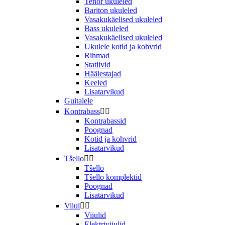
Tenor ukuleled
Bariton ukuleled
Vasakukäelised ukuleled
Bass ukuleled
Vasakukäelised ukuleled
Ukulele kotid ja kohvrid
Rihmad
Statiivid
Häälestajad
Keeled
Lisatarvikud
Guitalele
Kontrabass


Kontrabassid
Poognad
Kotid ja kohvrid
Lisatarvikud
Tšello


Tšello
Tšello komplektid
Poognad
Lisatarvikud
Viiul


Viiulid
Elektriviiulid