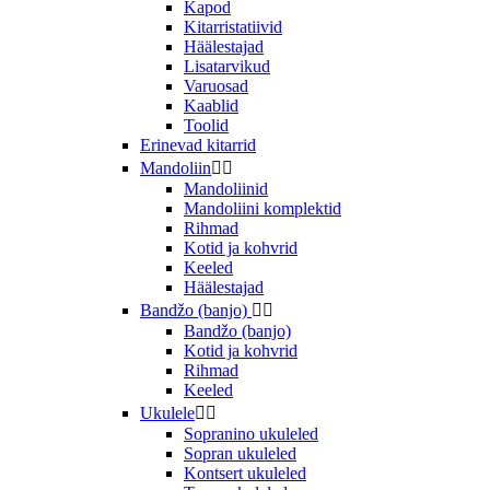
Kapod
Kitarristatiivid
Häälestajad
Lisatarvikud
Varuosad
Kaablid
Toolid
Erinevad kitarrid
Mandoliin


Mandoliinid
Mandoliini komplektid
Rihmad
Kotid ja kohvrid
Keeled
Häälestajad
Bandžo (banjo)


Bandžo (banjo)
Kotid ja kohvrid
Rihmad
Keeled
Ukulele


Sopranino ukuleled
Sopran ukuleled
Kontsert ukuleled