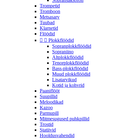
Sopransaksofon
Trompetid
Tromboon
Metsasarv
Tuubad
Klarnetid
Flöödid


Plokkflöödid
Sopranplokkflöödid
Sopraniino
Altplokkflöödid
Tenorplokkflöödid
Bass-plokkflöödid
Muud plokkflöödid
Lisatarvikud
Kotid ja kohvrid
Paaniflööt
Suupillid
Meloodikad
Kazoo
Parmupill
Mitmesugused puhkpillid
Trostid
Statiivid
Hooldusvahendid