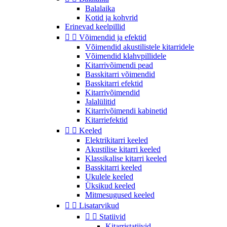
Balalaika
Kotid ja kohvrid
Erinevad keelpillid


Võimendid ja efektid
Võimendid akustilistele kitarridele
Võimendid klahvpillidele
Kitarrivõimendi pead
Basskitarri võimendid
Basskitarri efektid
Kitarrivõimendid
Jalalülitid
Kitarrivõimendi kabinetid
Kitarriefektid


Keeled
Elektrikitarri keeled
Akustilise kitarri keeled
Klassikalise kitarri keeled
Basskitarri keeled
Ukulele keeled
Üksikud keeled
Mitmesugused keeled


Lisatarvikud


Statiivid
Kitarristatiivid