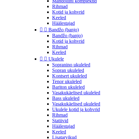
Mandoliini komplektid
Rihmad
Kotid ja kohvrid
Keeled
Häälestajad


Bandžo (banjo)
Bandžo (banjo)
Kotid ja kohvrid
Rihmad
Keeled


Ukulele
Sopranino ukuleled
Sopran ukuleled
Kontsert ukuleled
Tenor ukuleled
Bariton ukuleled
Vasakukäelised ukuleled
Bass ukuleled
Vasakukäelised ukuleled
Ukulele kotid ja kohvrid
Rihmad
Statiivid
Häälestajad
Keeled
Lisatarvikud