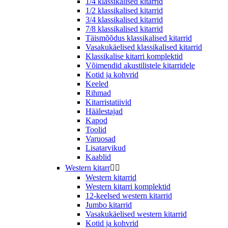
1/4 klassikalised kitarrid
1/2 klassikalised kitarrid
3/4 klassikalised kitarrid
7/8 klassikalised kitarrid
Täismõõdus klassikalised kitarrid
Vasakukäelised klassikalised kitarrid
Klassikalise kitarri komplektid
Võimendid akustilistele kitarridele
Kotid ja kohvrid
Keeled
Rihmad
Kitarristatiivid
Häälestajad
Kapod
Toolid
Varuosad
Lisatarvikud
Kaablid
Western kitarr


Western kitarrid
Western kitarri komplektid
12-keelsed western kitarrid
Jumbo kitarrid
Vasakukäelised western kitarrid
Kotid ja kohvrid