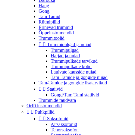
Darbuka
Hang
Gong
Tam Tamid
Rütmipillid
Erinevad trummid
Õppeinstrumendid
Trummitoolid


Trummipulgad ja nuiad
Trummipulgad
Harjad ja nuiad
Trummipulkade tarvikud
Trummipulkade kotid
Laulvate kausside nuiad
Tam-Tamide ja gongide nuiad
Tam-Tamide ja gongide lisatarvikud


Statiivid
Gongi/Tam Tami statiivid
Trummide raudvara
Orffi instrumendid


Puhkpillid


Saksofonid
Altsaksofonid
Tenorsaksofon