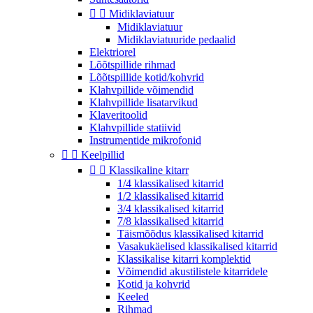


Midiklaviatuur
Midiklaviatuur
Midiklaviatuuride pedaalid
Elektriorel
Lõõtspillide rihmad
Lõõtspillide kotid/kohvrid
Klahvpillide võimendid
Klahvpillide lisatarvikud
Klaveritoolid
Klahvpillide statiivid
Instrumentide mikrofonid


Keelpillid


Klassikaline kitarr
1/4 klassikalised kitarrid
1/2 klassikalised kitarrid
3/4 klassikalised kitarrid
7/8 klassikalised kitarrid
Täismõõdus klassikalised kitarrid
Vasakukäelised klassikalised kitarrid
Klassikalise kitarri komplektid
Võimendid akustilistele kitarridele
Kotid ja kohvrid
Keeled
Rihmad