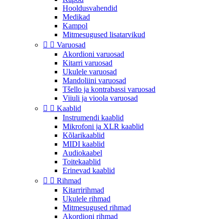
Hooldusvahendid
Medikad
Kampol
Mitmesugused lisatarvikud


Varuosad
Akordioni varuosad
Kitarri varuosad
Ukulele varuosad
Mandoliini varuosad
Tšello ja kontrabassi varuosad
Viiuli ja vioola varuosad


Kaablid
Instrumendi kaablid
Mikrofoni ja XLR kaablid
Kõlarikaablid
MIDI kaablid
Audiokaabel
Toitekaablid
Erinevad kaablid


Rihmad
Kitarririhmad
Ukulele rihmad
Mitmesugused rihmad
Akordioni rihmad