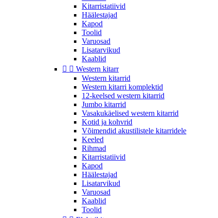
Kitarristatiivid
Häälestajad
Kapod
Toolid
Varuosad
Lisatarvikud
Kaablid


Western kitarr
Western kitarrid
Western kitarri komplektid
12-keelsed western kitarrid
Jumbo kitarrid
Vasakukäelised western kitarrid
Kotid ja kohvrid
Võimendid akustilistele kitarridele
Keeled
Rihmad
Kitarristatiivid
Kapod
Häälestajad
Lisatarvikud
Varuosad
Kaablid
Toolid