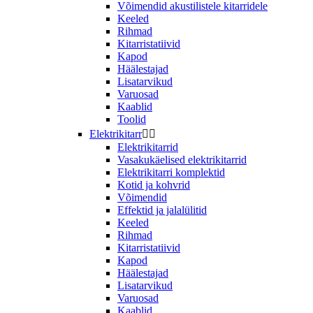
Võimendid akustilistele kitarridele
Keeled
Rihmad
Kitarristatiivid
Kapod
Häälestajad
Lisatarvikud
Varuosad
Kaablid
Toolid
Elektrikitarr


Elektrikitarrid
Vasakukäelised elektrikitarrid
Elektrikitarri komplektid
Kotid ja kohvrid
Võimendid
Effektid ja jalalülitid
Keeled
Rihmad
Kitarristatiivid
Kapod
Häälestajad
Lisatarvikud
Varuosad
Kaablid