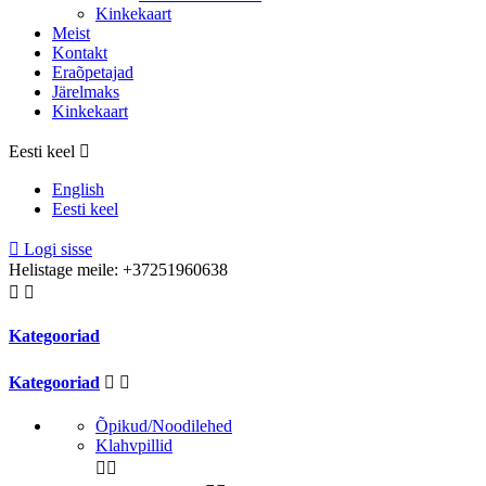
Kinkekaart
Meist
Kontakt
Eraõpetajad
Järelmaks
Kinkekaart
Eesti keel

English
Eesti keel

Logi sisse
Helistage meile:
+37251960638


Kategooriad
Kategooriad


Õpikud/Noodilehed
Klahvpillid

