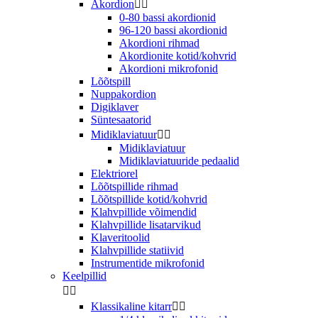
Akordion


0-80 bassi akordionid
96-120 bassi akordionid
Akordioni rihmad
Akordionite kotid/kohvrid
Akordioni mikrofonid
Lõõtspill
Nuppakordion
Digiklaver
Süntesaatorid
Midiklaviatuur


Midiklaviatuur
Midiklaviatuuride pedaalid
Elektriorel
Lõõtspillide rihmad
Lõõtspillide kotid/kohvrid
Klahvpillide võimendid
Klahvpillide lisatarvikud
Klaveritoolid
Klahvpillide statiivid
Instrumentide mikrofonid
Keelpillid


Klassikaline kitarr

