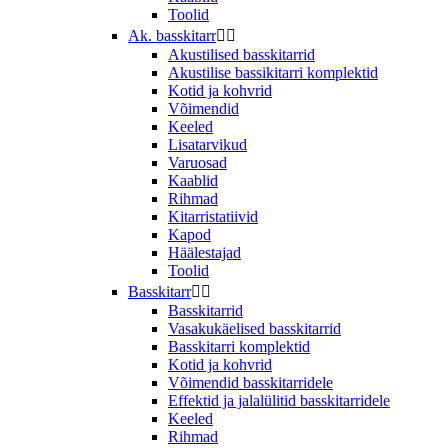
Toolid
Ak. basskitarr


Akustilised basskitarrid
Akustilise bassikitarri komplektid
Kotid ja kohvrid
Võimendid
Keeled
Lisatarvikud
Varuosad
Kaablid
Rihmad
Kitarristatiivid
Kapod
Häälestajad
Toolid
Basskitarr


Basskitarrid
Vasakukäelised basskitarrid
Basskitarri komplektid
Kotid ja kohvrid
Võimendid basskitarridele
Effektid ja jalalülitid basskitarridele
Keeled
Rihmad