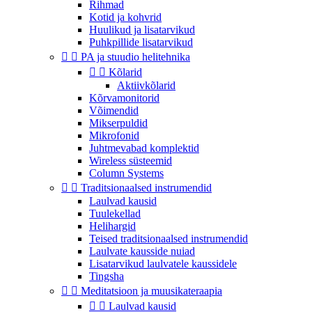
Rihmad
Kotid ja kohvrid
Huulikud ja lisatarvikud
Puhkpillide lisatarvikud


PA ja stuudio helitehnika


Kõlarid
Aktiivkõlarid
Kõrvamonitorid
Võimendid
Mikserpuldid
Mikrofonid
Juhtmevabad komplektid
Wireless süsteemid
Column Systems


Traditsionaalsed instrumendid
Laulvad kausid
Tuulekellad
Helihargid
Teised traditsionaalsed instrumendid
Laulvate kausside nuiad
Lisatarvikud laulvatele kaussidele
Tingsha


Meditatsioon ja muusikateraapia


Laulvad kausid