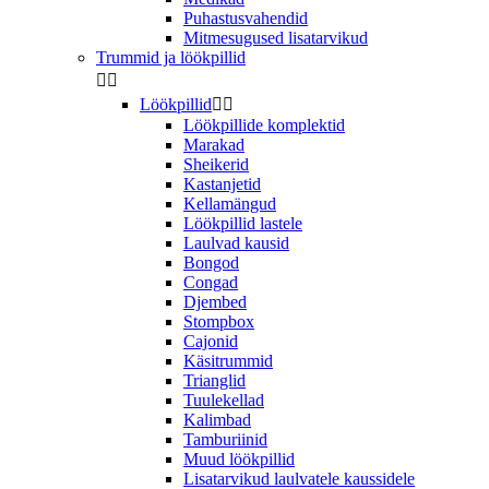
Puhastusvahendid
Mitmesugused lisatarvikud
Trummid ja löökpillid


Löökpillid


Löökpillide komplektid
Marakad
Sheikerid
Kastanjetid
Kellamängud
Löökpillid lastele
Laulvad kausid
Bongod
Congad
Djembed
Stompbox
Cajonid
Käsitrummid
Trianglid
Tuulekellad
Kalimbad
Tamburiinid
Muud löökpillid
Lisatarvikud laulvatele kaussidele