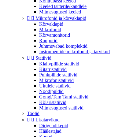
Kontrabassi keeled
Keeled tsitterile/kandlele
Mitmesugused keeled


Mikrofonid ja kõrvaklapid
Kõrvaklapid
Mikrofonid
Kõrvamonitorid
Ruuporid
Juhtmevabad komplektid
Instrumentide mikrofonid ja tarvikud


Statiivid
Klahvpillide statiivid
Kitarristatiivid
Puhkpillide statiivid
Mikrofonistatiivid
Ukulele statiivid
Noodipuldid
Gongi/Tam Tami statiivid
Kõlaristatiivid
Mitmesugused statiivid
Toolid


Lisatarvikud
Dirigendikepid
Häälestajad
Kapod