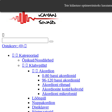
Teie külastuse optimeerimiseks kasutam

Ostukorv:
(0)



Kategooriad
Õpikud/Noodilehed


Klahvpillid


Akordion
0-80 bassi akordionid
96-120 bassi akordionid
Akordioni rihmad
Akordionite kotid/kohvrid
Akordioni mikrofonid
Lõõtspill
Nuppakordion
Digiklaver
Süntesaatorid