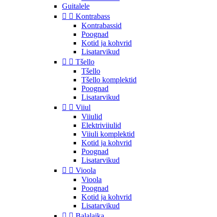
Guitalele


Kontrabass
Kontrabassid
Poognad
Kotid ja kohvrid
Lisatarvikud


Tšello
Tšello
Tšello komplektid
Poognad
Lisatarvikud


Viiul
Viiulid
Elektriviiulid
Viiuli komplektid
Kotid ja kohvrid
Poognad
Lisatarvikud


Vioola
Vioola
Poognad
Kotid ja kohvrid
Lisatarvikud


Balalaika