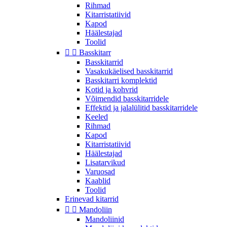
Rihmad
Kitarristatiivid
Kapod
Häälestajad
Toolid


Basskitarr
Basskitarrid
Vasakukäelised basskitarrid
Basskitarri komplektid
Kotid ja kohvrid
Võimendid basskitarridele
Effektid ja jalalülitid basskitarridele
Keeled
Rihmad
Kapod
Kitarristatiivid
Häälestajad
Lisatarvikud
Varuosad
Kaablid
Toolid
Erinevad kitarrid


Mandoliin
Mandoliinid