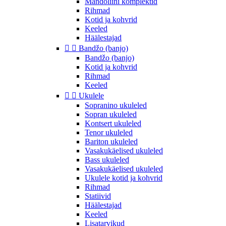
Mandoliini komplektid
Rihmad
Kotid ja kohvrid
Keeled
Häälestajad


Bandžo (banjo)
Bandžo (banjo)
Kotid ja kohvrid
Rihmad
Keeled


Ukulele
Sopranino ukuleled
Sopran ukuleled
Kontsert ukuleled
Tenor ukuleled
Bariton ukuleled
Vasakukäelised ukuleled
Bass ukuleled
Vasakukäelised ukuleled
Ukulele kotid ja kohvrid
Rihmad
Statiivid
Häälestajad
Keeled
Lisatarvikud