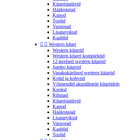
Kitarristatiivid
Häälestajad
Kapod
Toolid
Varuosad
Lisatarvikud
Kaablid


Western kitarr
Western kitarrid
Western kitarri komplektid
12-keelsed western kitarrid
Jumbo kitarrid
Vasakukäelised western kitarrid
Kotid ja kohvrid
Võimendid akustilistele kitarridele
Keeled
Rihmad
Kitarristatiivid
Kapod
Häälestajad
Lisatarvikud
Varuosad
Kaablid
Toolid