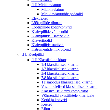


Midiklaviatuur
Midiklaviatuur
Midiklaviatuuride pedaalid
Elektriorel
Lõõtspillide rihmad
Lõõtspillide kotid/kohvrid
Klahvpillide võimendid
Klahvpillide lisatarvikud
Klaveritoolid
Klahvpillide statiivid
Instrumentide mikrofonid


Keelpillid


Klassikaline kitarr
1/4 klassikalised kitarrid
1/2 klassikalised kitarrid
3/4 klassikalised kitarrid
7/8 klassikalised kitarrid
Täismõõdus klassikalised kitarrid
Vasakukäelised klassikalised kitarrid
Klassikalise kitarri komplektid
Võimendid akustilistele kitarridele
Kotid ja kohvrid
Keeled
Rihmad