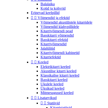
Balalaika
Kotid ja kohvrid
Erinevad keelpillid


Võimendid ja efektid
Võimendid akustilistele kitarridele
Võimendid klahvpillidele
Kitarrivõimendi pead
Basskitarri võimendid
Basskitarri efektid
Kitarrivõimendid
Jalalülitid
Kitarrivõimendi kabinetid
Kitarriefektid


Keeled
Elektrikitarri keeled
Akustilise kitarri keeled
Klassikalise kitarri keeled
Basskitarri keeled
Ukulele keeled
Üksikud keeled
Mitmesugused keeled


Lisatarvikud


Statiivid
Kitarristatiivid