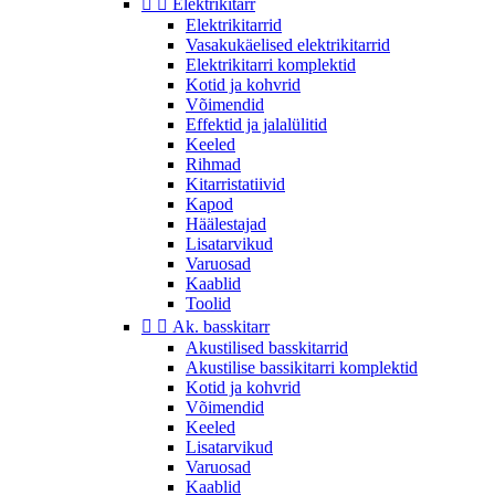


Elektrikitarr
Elektrikitarrid
Vasakukäelised elektrikitarrid
Elektrikitarri komplektid
Kotid ja kohvrid
Võimendid
Effektid ja jalalülitid
Keeled
Rihmad
Kitarristatiivid
Kapod
Häälestajad
Lisatarvikud
Varuosad
Kaablid
Toolid


Ak. basskitarr
Akustilised basskitarrid
Akustilise bassikitarri komplektid
Kotid ja kohvrid
Võimendid
Keeled
Lisatarvikud
Varuosad
Kaablid