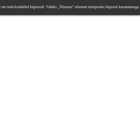
e me enda kodulehel küpsiseid. Valides „Nõustun“ nõustute meiepoolse küpsiste kasutamisega.